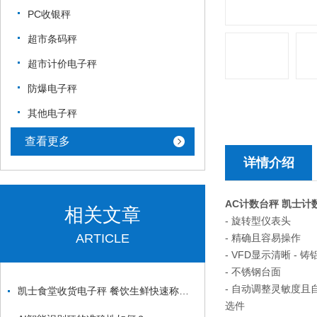
PC收银秤
超市条码秤
超市计价电子秤
防爆电子秤
其他电子秤
查看更多
详情介绍
AC计数台秤 凯士计数
相关文章
- 旋转型仪表头
ARTICLE
- 精确且容易操作
- VFD显示清晰 - 
- 不锈钢台面
- 自动调整灵敏度且
凯士食堂收货电子秤 餐饮生鲜快速称重款
选件