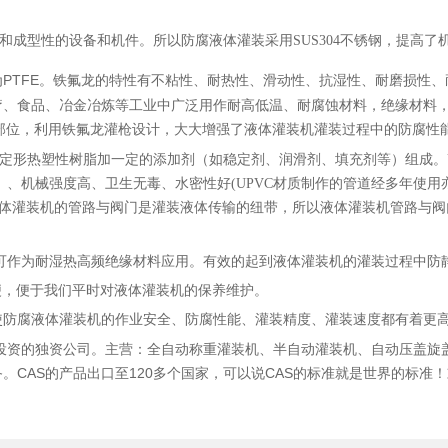
蚀和成型性的设备和机件。
所以防腐液体灌装采用SUS304不锈钢，提高
为PTFE
。铁氟龙的特性有不粘性、耐热性、滑动性、抗湿性、耐磨损性、
疗、食品、冶金冶炼等工业中广泛用作耐高低温、耐腐蚀材料，绝缘材料
的部位，利用铁氟龙灌枪设计，大大增强了液体灌装机灌装过程中的防腐性
的无定形热塑性树脂加一定的添加剂（如稳定剂、润滑剂、填充剂等）组成。
）、机械强度高、卫生无毒、水密性好(
UPVC材质制作的管道经多年使用亦
液体灌装机的管路与阀门是灌装液体传输的纽带，所以液体灌装机管路与阀
可作为耐湿热高频绝缘材料应用。
有效的起到液体灌装机的灌装过程中防
便，便于我们平时对液体灌装机的保养维护。
使防腐液体灌装机的作业安全、防腐性能、灌装精度、灌装速度都有着更
中国投资的独资公司。主营：全自动称重灌装机、半自动灌装机、自动压盖
CAS的产品出口至120多个国家，可以说CAS的标准就是世界的标准！