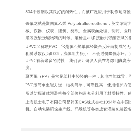
304不锈钢以其良好的耐热性，而被广泛应用于制作耐腐
聚四氟乙烯 Polytetrafluoroethene，英文缩写
铁氟龙就是
械、仪器、仪表、建筑、纺织、金属表面处理、制药、医
灌装强酸强碱物料的时候。灌枪是zui多接触到强酸强碱
UPVC又称硬PVC，它是氯乙烯单体经聚合反应而制成
粗糙系数仅为0.009，流体阻力很小，不会过份降低水压。
UPVC有着诸多的特性，我们设计研发人员在考虑到防腐
度。
聚丙烯（PP）是常见塑料中较轻的一种，其电性能优异，
PVC滚筒承重能力强，结构简单，可靠性高，使用维护方
所以防腐液体灌装机每个部位构造充分利用了材质特性。
上海凯士电子有限公司是韩国CAS株式会社1994年在
机、自动包装码垛生产线、码垛机等各类成套灌装包装设备。