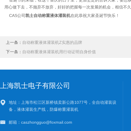
圣诞节的来临，在这个喜庆的日子里，更加坚定的告诉大家，要想获得
用心做下去，不抛弃不放弃，好好的把握每一次发展的机会，相信不
CAS公司
凯士自动称重液体灌装机
在此恭祝大家圣诞节快乐！
上一条：
自动称重液体灌装机Z实惠的品牌
下一条：
自动称重液体灌装机用行动证明自身价值
上海凯士电子有限公司
地址：上海市松江区新桥镇卖新公路1077号，全自动灌装设
备，液体灌装生产线，防爆称重灌装机
邮箱：caszhongguo@foxmail.com