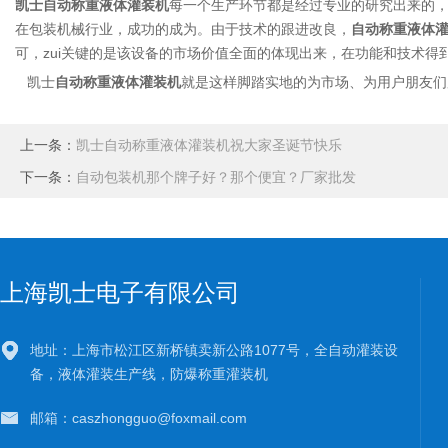
凯士自动称重液体灌装机
每一个生产环节都是经过专业的研究出来的
在包装机械行业，成功的成为。由于技术的跟进改良，
自动称重液体
可，zui关键的是该设备的市场价值全面的体现出来，在功能和技术得
凯士
自动称重液体灌装机
就是这样脚踏实地的为市场、为用户朋友们
上一条：
凯士自动称重液体灌装机祝大家圣诞节快乐
下一条：
自动包装机那个牌子好？那个便宜？厂家批发
上海凯士电子有限公司
地址：上海市松江区新桥镇卖新公路1077号，全自动灌装设
备，液体灌装生产线，防爆称重灌装机
邮箱：caszhongguo@foxmail.com