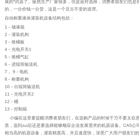
展的*武器了。纵然生产厂家很多，但是面对选择，消费者朋友们也是
的，一分价钱一分货，这是一个亘古不变的道理。
自动称重液体灌装机设备结构包括：
1－储液箱
2－灌装机构
3－推桶板
4－光电开关1
5－推桶气缸
6－进辊筒输送机
7， 9－电机
8－称重机构
10－出辊筒输送机
11－光电开关2
12－桶
13－控制箱
小编在这里要提醒消费者朋友们，在选购产品的时候千万不要太在意
质，选到zui后还是要选择能够顺应企业发展需求的机器设备。CA
相当高的机器设备，灌装精度高，并且速度快，深受广大用户朋友们