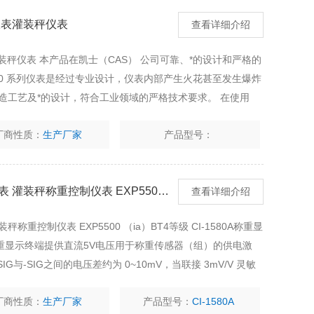
爆仪表灌装秤仪表
查看详细介绍
表灌装秤仪表 本产品在凯士（CAS） 公司可靠、*的设计和严格的
500 系列仪表是经过专业设计，仪表内部产生火花甚至发生爆炸
造工艺及*的设计，符合工业领域的严格技术要求。 在使用
册以帮助您掌握其功能
厂商性质：
生产厂家
产品型号：
本安型隔爆型防爆仪表平台秤地磅仪表 灌装秤称重控制仪表 EXP5500 （ia）BT4等级
查看详细介绍
控制仪表 EXP5500 （ia）BT4等级 CI-1580A称重显
重显示终端提供直流5V电压用于称重传感器（组）的供电激
G与-SIG之间的电压差约为 0~10mV，当联接 3mV/V 灵敏
厂商性质：
生产厂家
产品型号：
CI-1580A