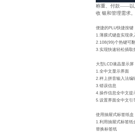
称重、付款——以
收 银和管理需求
便捷的PLU快捷按键
1.薄膜式键盘实现
2.108(99)个热键可
3.实现快速轻松插取
大型LCD液晶显示屏
1.全中文显示界面
2.秤上拼音输入法编
3.错误信息
4.操作信息全中文提
5.设置界面全中文引
使用抽屉式标签纸盒
1.利用抽屉式标签
替换标签纸