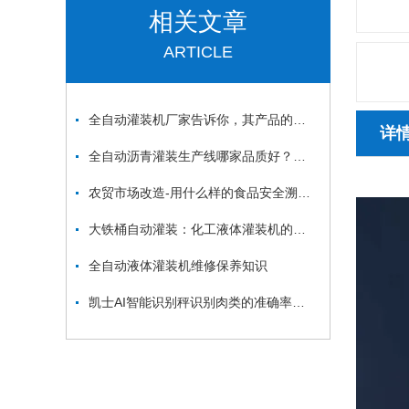
相关文章
ARTICLE
全自动灌装机厂家告诉你，其产品的性能特点及维护流程
详
全自动沥青灌装生产线哪家品质好？价格实惠？
农贸市场改造-用什么样的食品安全溯源电子秤？
大铁桶自动灌装：化工液体灌装机的耐腐蚀处理说明-上海凯士公司
全自动液体灌装机维修保养知识
凯士AI智能识别秤识别肉类的准确率有多高？