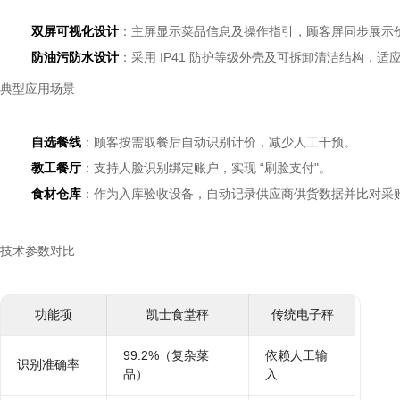
双屏可视化设计
：主屏显示菜品信息及操作指引，顾客屏同步展示
防油污防水设计
：采用 IP41 防护等级外壳及可拆卸清洁结构，适
典型应用场景
自选餐线
：顾客按需取餐后自动识别计价，减少人工干预。
教工餐厅
：支持人脸识别绑定账户，实现 “刷脸支付"。
食材仓库
：作为入库验收设备，自动记录供应商供货数据并比对采
技术参数对比
功能项
凯士食堂秤
传统电子秤
99.2%（复杂菜
依赖人工输
识别准确率
品）
入