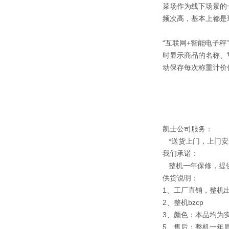
菜场作为线下场景的
频次高，基本上都是
“互联网+智能电子
时显示商品的名称、
动保存每次称重计价
凯士公司服务：
*送货上门，上门安
我们承诺：
整机一年保修，提
供货说明：
1、工厂直销，整机
2、整机bzcp
3、颜色：本品均为
5、售后：整机一年