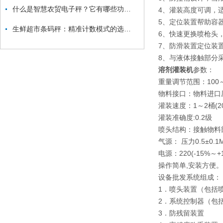
什么是智慧农贸电子秤？它有哪些功能？
4、灌装高度可调，
5、定位装置帮助容
生鲜超市条码秤：精准计数模式的选择与应用
6、快速更换喷枪头
7、防滑装置定位装
8、与液体接触部分
溶剂灌装机
参数：
重量调节范围：100～
物料接口：物料进口压
灌装速度：1～2桶(200
灌装准确度:0.2级
喷头结构：接触物料
气源： 压力0.5±0.
电源：220(-15%～+
操作简单,安装方便。
设备批发系统组成：
1．喷头装置（包括
2．系统控制器（包
3．防残留装置