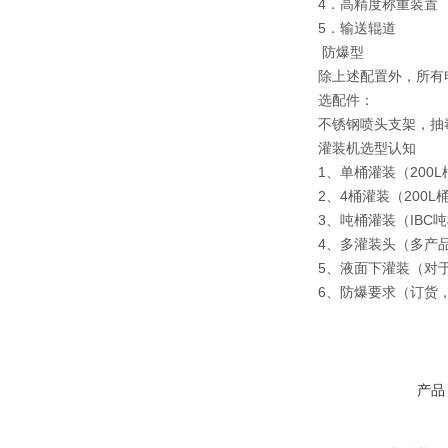
4．高精度称重装置
5．输送辊道
防爆型
除上述配置外，所有
选配件：
不锈钢喷头支架，抽
灌装机选型认知
1、单桶灌装（200
2、4桶灌装（200L
3、吨桶灌装（IBC
4、多灌装头（多产
5、液面下灌装（对
6、防爆要求（订货
产品