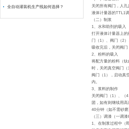
关闭所有阀门，人孔
全自动灌装机生产线如何选择？
液体计量器的TTL1
（二）制浆
1、水和助剂的吸入
打开液体计量器上的
门（1）、阀门（2
吸收完后，关闭阀门
2、粉料的吸入
将配方量的粉料（钛
时，关闭真空阀门（
阀门（1），启动真
内。
3、浆料的制作
关闭阀门（1）、（
团，如有则继续用高
40分钟（如不需砂
（三）调漆（一调漆
1、在制浆过程中（即