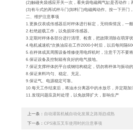
(2)触碰夹袋感应开关一次，看夹袋电磁阀气缸是否动作
(3)有斗式的再试秤斗门(卸料门)电磁阀动作。按一下
二、维护注意事项
1.更换仪表或传感器后对秤体进行标定，无特殊情况，一
2.杜绝超载工作，以免损坏传感器。
3.定期对秤体各部分进行清理、检查，把故障消除在萌芽
4.电机减速机*次换油应在工作2000小时后，以后每间隔6
5.在秤体或其周围设备维修使用电焊机时，注意千万不要
6.保证设备及控制箱有良好的电气接地。
7.保证支撑秤体的平台或钢结构稳定，切勿将秤体与振动
8.保证来料均匀、稳定、充足。
9.保证气、电源稳定可靠。
10.每天工作结束后，将油水分离器中的水放尽，并定期加
11.发现问题应及时处理，以免故障扩大，影响生产
上一条：
自动灌装机械自动化发展之路渐趋成熟
下一条：
CPS液压叉车使用时的注意事项