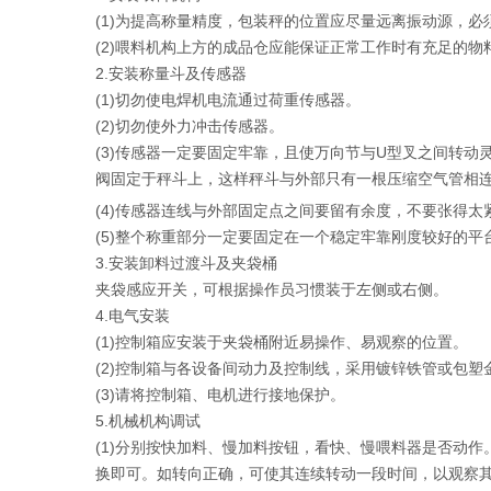
(1)为提高称量精度，包装秤的位置应尽量远离振动源，
(2)喂料机构上方的成品仓应能保证正常工作时有充足的
2.安装称量斗及传感器
(1)切勿使电焊机电流通过荷重传感器。
(2)切勿使外力冲击传感器。
(3)传感器一定要固定牢靠，且使万向节与U型叉之间转
阀固定于秤斗上，这样秤斗与外部只有一根压缩空气管相
(4)传感器连线与外部固定点之间要留有余度，不要张得
(5)整个称重部分一定要固定在一个稳定牢靠刚度较好的
3.安装卸料过渡斗及夹袋桶
夹袋感应开关，可根据操作员习惯装于左侧或右侧。
4.电气安装
(1)控制箱应安装于夹袋桶附近易操作、易观察的位置。
(2)控制箱与各设备间动力及控制线，采用镀锌铁管或包塑
(3)请将控制箱、电机进行接地保护。
5.机械机构调试
(1)分别按快加料、慢加料按钮，看快、慢喂料器是否动
换即可。如转向正确，可使其连续转动一段时间，以观察