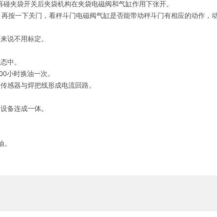
；再碰夹袋开关后夹袋机构在夹袋电磁阀和气缸作用下张开。
开门，再按一下关门，看秤斗门电磁阀气缸是否能带动秤斗门有相应的动作，
般来说不用标定。
状态中。
000小时换油一次。
将传感器与焊把线形成电流回路。
的设备连成一体。
油。