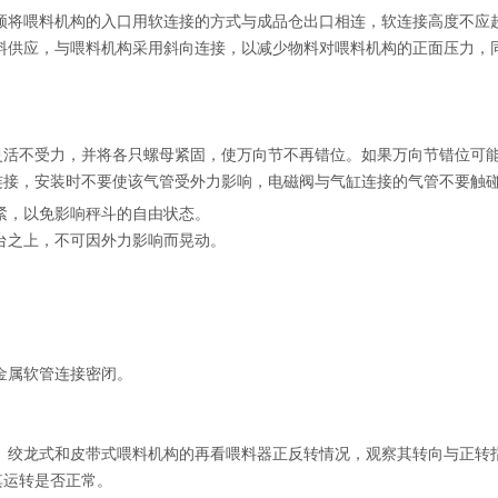
必须将喂料机构的入口用软连接的方式与成品仓出口相连，软连接高度不应
物料供应，与喂料机构采用斜向连接，以减少物料对喂料机构的正面压力，
动灵活不受力，并将各只螺母紧固，使万向节不再错位。如果万向节错位可
连接，安装时不要使该气管受外力影响，电磁阀与气缸连接的气管不要触
太紧，以免影响秤斗的自由状态。
平台之上，不可因外力影响而晃动。
金属软管连接密闭。
作。绞龙式和皮带式喂料机构的再看喂料器正反转情况，观察其转向与正
其运转是否正常。