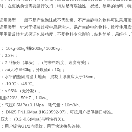
时，在更换前也需要进行吹扫，特别是有腐蚀性、易燃、易爆的物料，特
适用类型：一般不易产生泡沫或不需防爆、不产生静电的物料可以采用顶
适用类型：针对于灌装过程中易起泡沫、易产生静电的物料，推荐使用底
用重量反馈方式保证包装精度，不受物料变化影响，结构简单，易维护，
10kg-60kg/桶/200kg/ 1000kg；
：0.2%；
：2-4桶/分（单头）， (与来料粘度、速度有关)；
zui大称量60kg，分度值d：10g；
：水平的坚固混凝土地面，混凝土厚度应大于15cm。
-10 ℃～+45 ℃。
：< 95% （无冷凝）。
电源220V，50HZ，1.0kw。
气压0.5MPa±0.1Mpa，耗气量：10m3/h。
 DN25 PN1.6Mpa (HG20592-97)，可按用户提供接口标准。
力： (0.2~0.6)Mpa(与料性有关)。
：用户提供G1/2内螺纹，用于快速接头连接。