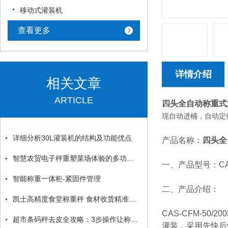
移动式灌装机
查看更多
详情介绍
相关文章
ARTICLE
四头全自动称重式
现自动进桶，自动定
详细分析30L灌装机的结构及功能优点
产品名称：
四头全
智慧农贸电子秤重塑菜场体验的多功能引擎
一、产品型号：CAS-
智能称重一体柜-紧固件管理
二、产品介绍：
凯士高精度食堂称重秤 食材收货精准计量
CAS-CFM-5
超市条码秤去皮全攻略：3步操作让称重误差归零，精准计价不花冤枉钱
灌装，采用先快后