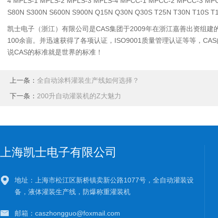
4 MPLS-1 MPLS-2 MPLS-3 MPLS-4 MPCC-1 MPCC-2 MPCC-3 MPC
S80N S300N S600N S900N Q15N Q30N Q30S T25N T30N T10S T
凯士电子（浙江）有限公司是CAS集团于2009年在浙江嘉善出资组
100余亩。并迅速获得了各项认证，ISO9001质量管理认证等等，CA
说CAS的标准就是世界的标准！
上一条：
全自动涂料灌装生产线如何选择？
下一条：
200升自动灌装机的Z大魅力
上海凯士电子有限公司
地址：上海市松江区新桥镇卖新公路1077号，全自动灌装设
备，液体灌装生产线，防爆称重灌装机
邮箱：caszhongguo@foxmail.com