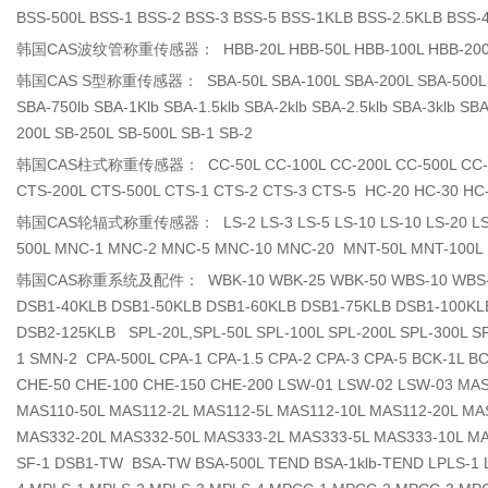
BSS-500L BSS-1 BSS-2 BSS-3 BSS-5 BSS-1KLB BSS-2.5KLB BSS
韩国CAS波纹管称重传感器： HBB-20L HBB-50L HBB-100L HBB-200L HB
韩国CAS S型称重传感器： SBA-50L SBA-100L SBA-200L SBA-500L SBA-1 
SBA-750lb SBA-1Klb SBA-1.5klb SBA-2klb SBA-2.5klb SBA-3klb S
200L SB-250L SB-500L SB-1 SB-2
韩国CAS柱式称重传感器： CC-50L CC-100L CC-200L CC-500L CC-1 CC-2
CTS-200L CTS-500L CTS-1 CTS-2 CTS-3 CTS-5 HC-20 HC-30 H
韩国CAS轮辐式称重传感器： LS-2 LS-3 LS-5 LS-10 LS-10 LS-20 LS-50 
500L MNC-1 MNC-2 MNC-5 MNC-10 MNC-20 MNT-50L MNT-100L
韩国CAS称重系统及配件： WBK-10 WBK-25 WBK-50 WBS-10 WBS-20 WB
DSB1-40KLB DSB1-50KLB DSB1-60KLB DSB1-75KLB DSB1-100K
DSB2-125KLB SPL-20L,SPL-50L SPL-100L SPL-200L SPL-300L 
1 SMN-2 CPA-500L CPA-1 CPA-1.5 CPA-2 CPA-3 CPA-5 BCK-1L B
CHE-50 CHE-100 CHE-150 CHE-200 LSW-01 LSW-02 LSW-03 MAS
MAS110-50L MAS112-2L MAS112-5L MAS112-10L MAS112-20L MA
MAS332-20L MAS332-50L MAS333-2L MAS333-5L MAS333-10L MAS
SF-1 DSB1-TW BSA-TW BSA-500L TEND BSA-1klb-TEND LPLS-1 L