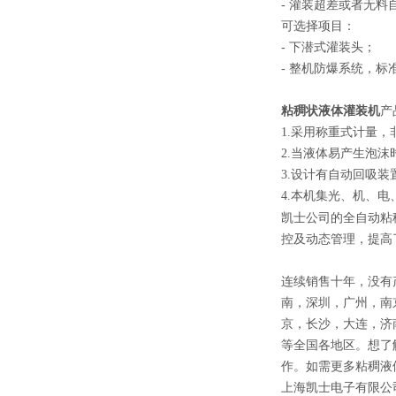
- 灌装超差或者无料
可选择项目：
- 下潜式灌装头；
- 整机防爆系统，标准为 
粘稠
状
液体灌装机
产
1.采用称重式计量
2.当液体易产生泡
3.设计有自动回吸
4.本机集光、机、
凯士公司的全自动粘
控及动态管理，提高
连续销售十年，没有
南，深圳，广州，南
京，长沙，大连，济
等全国各地区。想了
作。如需更多粘稠液
上海凯士电子有限公