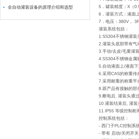
5．罐装精度：X（0.
全自动灌装设备的原理介绍和选型
6．灌装方式：液面上
7．电压：380V， 3
灌装系统包括：
1.SS304不锈钢灌
2.灌装头底部带有气
3.手动/去皮/毛重灌
4.SS304不锈钢金
5.自动液面上/液面
6.采用CAS的称重
7.采用耐重的称重平
8.跟产品有接触的部
9.断电后, 灌装头
10.灌装结束后, 
11.IP55 等级控
控制系统包括：
- 西门子PLC控制系
- 带有 启动/关闭