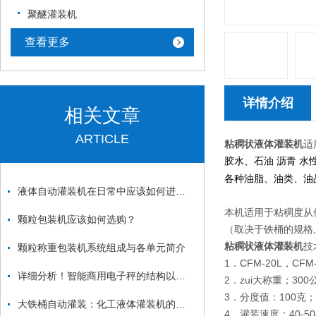
聚醚灌装机
查看更多
详情介绍
相关文章
ARTICLE
粘稠
状
液体灌装机
适
胶水、石油 沥青 水性
各种油脂、油类、油
液体自动灌装机在日常中应该如何进行保养？
本机适用于粘稠度从低
颗粒包装机应该如何选购？
（取决于铁桶的规格
粘稠
状
液体灌装机
技
颗粒称重包装机系统组成与各单元简介
1．CFM-20L，CFM
详细分析！智能商用电子秤的结构以及特点
2．zui大称重；300
3．分度值：100克；
大铁桶自动灌装：化工液体灌装机的耐腐蚀处理说明-上海凯士公司
4．灌装速度：40-5