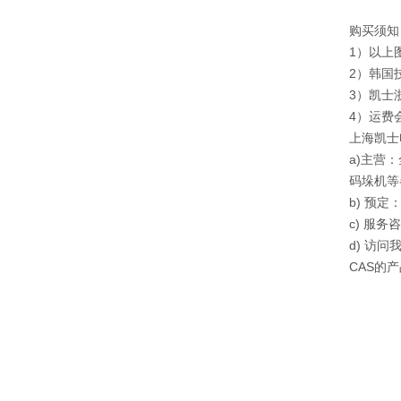
购买须知
1）以上
2）韩国
3）凯士
4）运费
上海凯士
a)主营
码垛机等
b) 预定：
c) 服务
d) 访问我
CAS的