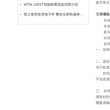
真空单元
WTM-100ST智能称重货架优势介绍
凯士食堂收货电子秤 餐饮生鲜快速称重款
天津灌装
全自动
全自动
多头准
自动供
自动堆
一、采用
二、该设
动力轨道
自动灌装
不会造成
三、 自
灌装好的
桶盖准确