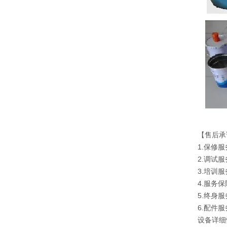
【售后承
1.保修
2.调试
3.培训
4.服务
5.终身
6.配件
设备详细