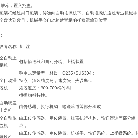
动堆垛，置入托盘。
包装桶经过封口包装，传递到自动堆垛机下。自动堆垛机通过专业机械手
个数达到数目，机械手会自动将放置桶的托盘运输到位置。
：
设备名称
备 注
全自动上
包括输送线和自动分桶、上桶装置
桶机
称重式定量型，材质：Q235+SUS304；
全自动灌
特点：灌装精度高，速度快，失误率低
装机
灌装速度：300-700桶/小时
根据物料特性。
自动取盖
由传感器、执行机构、输送滚道等部分组成
上盖机
全自动压
由工位传感器、定位装置、压盖执行机构、输送滚道等部分组
盖机
成，
由工位传感器、定位装置、机械手、输送系统、
上托盘系统
。
堆垛机