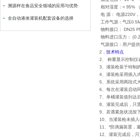
溯源秤在食品安全领域的应用与优势
相对湿度：< 95%
电 源： 电源220V，5
全自动液体灌装机配套设备的选择
工作气源：气压0.5MP
物料接口： DN25 P
物料进口压力： (0.2
气源接口：用户提供
2，
技术特点
2、 称重显示控制
3、灌装枪装于特制
4、灌装枪采用插入
5、系统采用两段式
6、每次在灌装启动
7、单桶灌装值到达
8、灌装完成后，只
9、若遇紧急状况按
10、当灌装枪未插
11、*防滴漏装置，
12、灌装完成后，