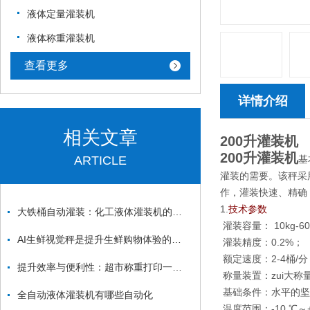
液体定量灌装机
液体称重灌装机
查看更多
详情介绍
相关文章
200升灌装机
200升灌装机
ARTICLE
基
灌装的需要。该秤采
作，灌装快速、精确
1.
技术参数
大铁桶自动灌装：化工液体灌装机的耐腐蚀处理说明-上海凯士公司
灌装容量： 10kg-60kg
AI生鲜视觉秤是提升生鲜购物体验的智能利器
灌装精度：0.2%；
额定速度：2-4桶/
提升效率与便利性：超市称重打印一体机的应用与优势
称量装置：zui大称量
基础条件：水平的坚
全自动液体灌装机有哪些自动化
温度范围：-10 ℃～+