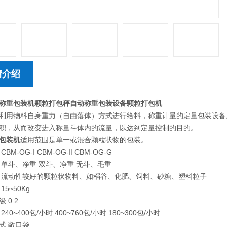
情介绍
称重包装机
颗粒打包秤自动称重包装设备颗粒打包机
利用物料自身重力（自由落体）方式进行给料，称重计量的定量包装设备
积，从而改变进入称量斗体内的流量，以达到定量控制的目的。
包装机
适用范围是单一或混合颗粒状物的包装。
BM-OG-Ⅰ CBM-OG-Ⅱ CBM-OG-G
 单斗、净重 双斗、净重 无斗、毛重
 流动性较好的颗粒状物料、如稻谷、化肥、饲料、砂糖、塑料粒子
15~50Kg
 0.2
40~400包/小时 400~760包/小时 180~300包/小时
式 敞口袋