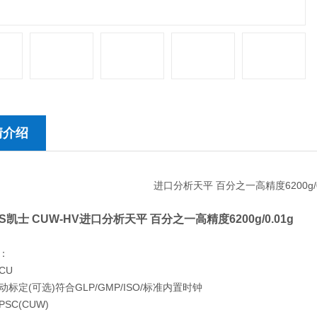
情介绍
S凯士 CUW-HV
进口分析天平 百分之一高精度6200g/0.01g
：
CU
标定(可选)符合GLP/GMP/ISO/标准内置时钟
SC(CUW)