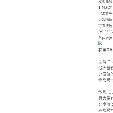
模拟曲线
时钟标定(
LCD背
计数功能
可直接连接
RS-23
单位转换
韩国CA
型号 CU
最大量程(g)
分度值(g)
秤盘尺寸(m
型号 CU
最大量程(g
分度值(g)
秤盘尺寸(m