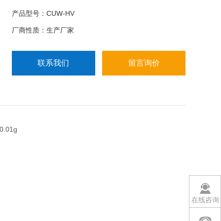
取，一键进行标定。外校型必须要按校正键，从外部
产品型号：CUW-HV
放砝码进行人工校正。
厂商性质：生产厂家
联系我们
留言询价
在线咨询