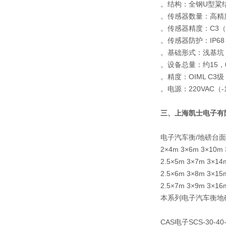
。结构：全钢U型粱
。传感器数量：高精
。传感器精度：C3（＜
。传感器防护：IP68
。基础形式：浅基坑
。设备总量：约15，0
。精度：OIML C3级
。电源：220VAC
三、
上海凯士电子有
电子汽车衡/地磅台面
2×4m 3×6m 3×10m 
2.5×5m 3×7m 3×14
2.5×6m 3×8m 3×15
2.5×7m 3×9m 3×16
本系列电子汽车衡地
CAS电子SCS-30