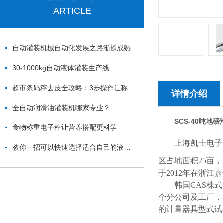
ARTICLE
自动灌装机械自动化发展之路渐趋成熟
30-1000kg自动液体灌装生产线
超市条码秤去皮全攻略：3步操作让称重误差归零，精准计价不花冤枉钱
详情介绍
全自动润滑油灌装机哪家专业？
SCS-
40吨地磅
食物称重电子秤让营养搭配更科学
上海凯士电子
教你一招可以快速选择适合自己的液体灌装机生产线
区占地面积
25
亩，
于
2012
年在浙江嘉
韩国
CAS
株式
个分公司及工厂，
的计量器具型式试