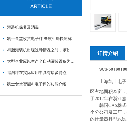
ARTICLE
灌装机保养及消毒
凯士食堂收货电子秤 餐饮生鲜快速称重款
树脂灌装机出现这种情况之时，该如何去做？
详情介绍
大型企业应以生产全自动灌装设备为主要目标
SCS-
50T60
追溯秤在实际应用中具有诸多特点
上海凯士电子
凯士食堂智能AI电子秤的功能介绍
区占地面积
25
亩，
于
2012
年在浙江嘉
韩国
CAS
株式
个分公司及工厂，
的计量器具型式试