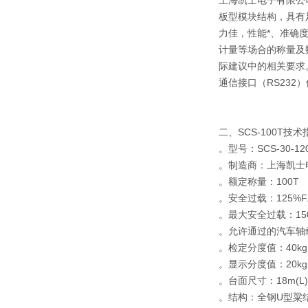
板型模块结构，具有
力佳，性能*、准确
计量等场合的称量及数
际建议中的相关要求
通信接口（RS23
二、SCS-100T技
。型号：SCS-30-12
。制造商：上海凯士
。额定称量：100T
。安全过载：125%F.
。最大安全过载：150
。允许通过的汽车轴载
。检定分度值：40kg
。显示分度值：20kg
。台面尺寸：18m(L)×
。结构：全钢U型粱