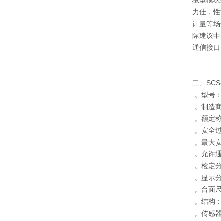
力佳，性
计量等场
际建议中
通信接口
二、SCS
。型号：S
。制造商
。额定称
。安全过载
。最大安全
。允许通
。检定分
。显示分
。台面尺寸
。结构：
。传感器