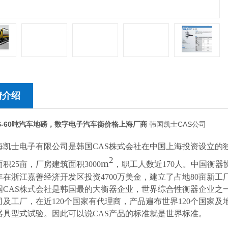
情介绍
-
60吨汽车地磅，数字电子汽车衡价格上海厂商
韩国凯士CAS公司
海凯士电子有限公司是韩国
CAS
株式会社在中国上海投资设立的
2
m
面积
25
亩，厂房建筑面积
3000
，职工人数近
170
人。中国衡器
年在浙江嘉善经济开发区投资
4700
万美金，建立了占地
80
亩新工
国
CAS
株式会社是韩国最
的
大衡器企业，世界综合性衡器企业之
司及工厂，在近
120
个国家有代理商，产品遍布世界
120
个国家及
器具型式试验。因此可以说
CAS
产品的标准就是世界标准。