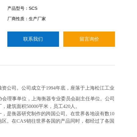
合性衡器企业之一，是世界上著名的衡器研究制作的
产品型号：SCS
跨国公司。在世界各地设有数10个分公司及工厂，在
厂商性质：生产厂家
近120个国家有代理商，产品遍布世界120个国家及地
区。
联系我们
留言询价
独资公
司。公司成立于
1994
年底，座落于上海松江工业
协会理事单位，上海衡器专业委员会副主任单位。公司
厂，建筑面积
50000
平米，员工
420
人。
一，是衡器研究制作的跨国公司。在世界各地设有数
10
地区。在
CAS
销往世界各国的产品同时，都经过了各国