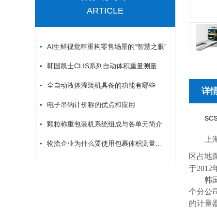
ARTICLE
AI生鲜视觉秤重构零售场景的“智慧之眼”
韩国凯士CLIS系列自动体积重量测量系统
全自动液体灌装机具备的功能有哪些
详
电子吊钩计价称的优点和应用
SCS
颗粒称重包装机系统组成与各单元简介
上
物流企业为什么要使用包裹体积测量秤？
区占地
于
2012
韩
个分公
的计量