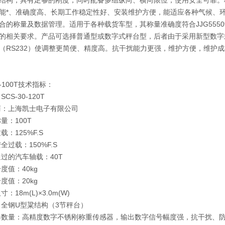
能*、准确度高、长期工作稳定性好、安装维护方便，能适应各种气候、
合的称量及数据管理。适用于各种载货车型，其称量准确度符合JJG5550
的相关要求。产品可选择普通型或数字式秤台型，后者由于采用新型数字
（RS232）使调整更简便、精度高。抗干扰能力更强，维护方便，维护
-100T技术指标：
CS-30-120T
：上海凯士电子有限公司
量：100T
：125%F.S
过载：150%F.S
过的汽车轴载：40T
度值：40kg
度值：20kg
：18m(L)×3.0m(W)
全钢U型粱结构（3节秤台）
数量：高精度数字不锈刚称重传感器，输出数字信号幅度强，抗干扰、防