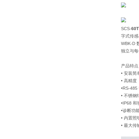
SCS-
60
字式传感
WBK-
独立与每
产品特点
• 安装
• 高精度
•RS-48
• 不锈钢
•IP68 
•诊断功
• 内置
• 最大传