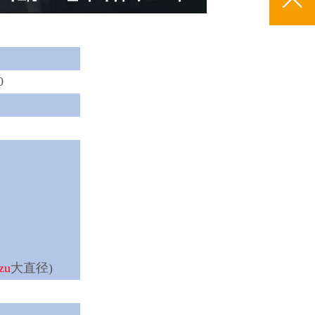
0
zu
大直径)