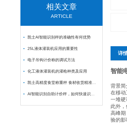
相关文章
ARTICLE
凯士AI智能识别秤的准确性有何优势
25L液体灌装机应用的重要性
详
电子吊钩计价称的调试方法
智能
化工液体灌装机的灌枪种类及应用
凯士高精度食堂称重秤 食材收货精准计量
背景简
​在移
AI智能识别自助计价秤，如何快速识别商品支付？
一堆硬
此外，
高峰期
验的影