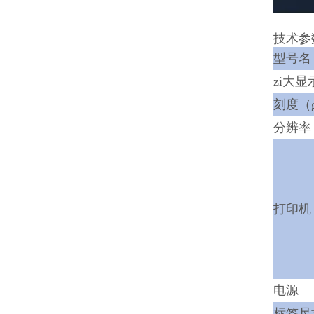
技术参
型号名
zi大显
刻度（
分辨率
打印机
电源
标签尺寸