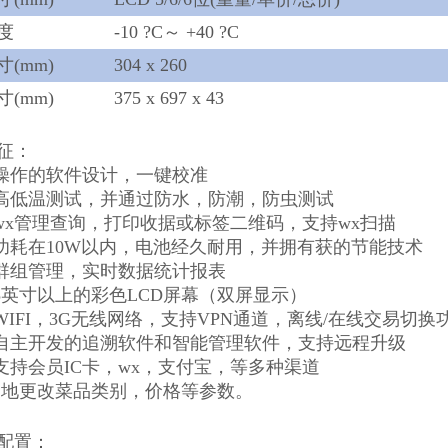
度
-10 ?C～ +40 ?C
(mm)
304 x 260
(mm)
375 x 697 x 43
征：
于操作的软件设计，一键校准
过高低温测试，并通过防水，防潮，防虫测试
持wx管理查询，打印收据或标签二维码，支持wx扫描
机功耗在10W以内，电池经久耐用，并拥有获的节能技术
持群组管理，实时数据统计报表
用5英寸以上的彩色LCD屏幕（双屏显示）
持WIFI，3G无线网络，支持VPN通道，离线/在线交易切换
置自主开发的追溯软件和智能管理软件，支持远程升级
时支持会员IC卡，wx，支付宝，等多种渠道
方便地更改菜品类别，价格等参数。
配置：