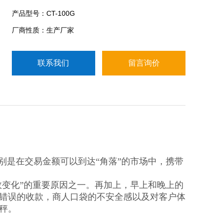
展和智能农户市场转型趋势的发展，面向普通百姓
产品型号：CT-100G
的“经济，方便，快捷"的日常杂货店购物时代也将至。
厂商性质：生产厂家
联系我们
留言询价
特别是在交易金额可以到达“角落”的市场中，携带
效变化”的重要原因之一。再加上，早上和晚上的
错误的收款，商人口袋的不安全感以及对客户体
秤。