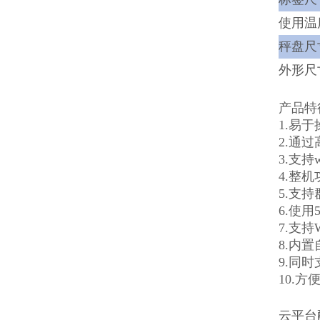
使用温
秤盘尺寸
外形尺寸
产品特
1.易
2.通
3.支
4.整
5.支
6.使
7.支
8.内
9.同
10.
云平台