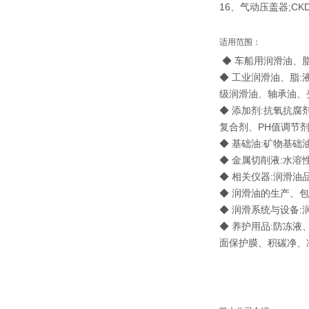
16、气动压盖器;CK
适用范围：
◆ 车船用润滑油、
◆ 工业润滑油、脂
级润滑油、轴承油、
◆ 添加剂:抗氧抗
复合剂、PH值调节
◆ 基础油:矿物基础
◆ 金属切削液:水
◆ 相关仪器:润滑
◆ 润滑油的生产、
◆ 润滑系统与设备
◆ 养护用品:防冻
面保护膜、积碳净、