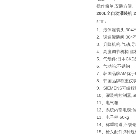
操作简单,安装方便。
200L全自动灌装机
配置：
1、液体灌装头;304
2、调速灌装阀:30
3、升降机构:气动;
4、高度调节机构:丝
5、气动件:日本CKD
6、气动箱;不锈钢
7、韩国品牌AM优于0
8、韩国品牌称重仪表
9、SIEMENS可编程P
10、灌装机控制器;S
11、电气箱;
12、系统内部电缆;
13、电子秤;60kg
14、称重辊道;不锈钢
15、枪头配件;3种