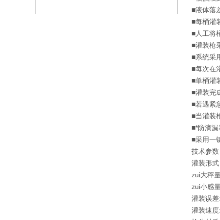
■液体落
■每桶灌
■人工将
■灌装枪
■系统采
■每次在
■单桶灌
■灌装完
■若遇紧
■当灌装
■*防滴
■采用一
技术参数
灌装形式
zui大秤量
zui小感量
灌装误差: 
灌装速度: