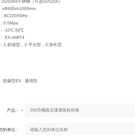
 SUS304不锈钢（可选SUS316）
≤Ф600xh1000mm
AC220/50Hz
0.5Mpa
-10℃-50℃
EX-dIIBT4
：1-斜坡型，2-平台型，3-加长型
: 防爆型EX 通用型
产品：
您的单位：