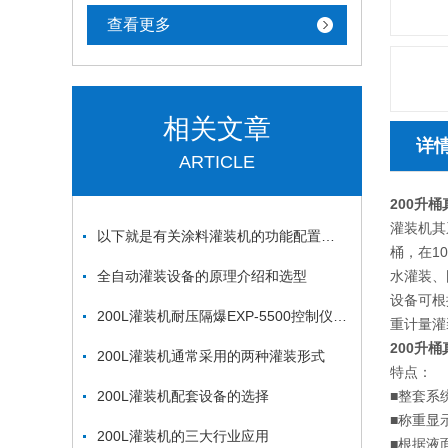
查看更多
相关文章
详
ARTICLE
200升
灌装机其
以下就是有关涂料灌装机的功能配置和操作说明
桶，在1
全自动灌装设备的原理介绍和选型
水灌装、
设备可根
200L灌装机耐压隔爆EXP-5500控制仪表功能设定
重计量灌
200升
200L灌装机通常采用的两种灌装形式
特点：
200L灌装机配套设备的选择
■整套系
■称重显
200L灌装机的三大行业应用
■根据液