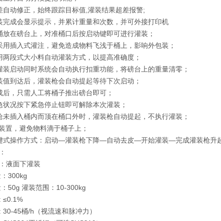
差自动修正，始终跟踪目标值,灌装结果超差报警;
装完成会显示提示，并累计重量和次数，并可外接打印机
桶放在磅台上，对准桶口后按启动键即可进行灌装；
采用插入式灌注，避免造成物料飞浅于桶上，影响外包装；
用两段式大小料自动灌装方式，以提高准确度；
灌装启动同时系统会自动执行扣重功能，将磅台上的重量清零；
装值到达后，灌装枪会自动提起等待下次启动；
成后，只需人工将桶子推出磅台即可；
急状况按下紧急停止钮即可解除本次灌装；
枪未插入桶内而顶在桶口外时，灌装枪自动提起，不执行灌装；
漏装置，避免物料滴于桶子上；
键式操作方式：启动—灌装枪下降—自动去皮—开始灌装—完成灌装枪升
：
：液面下灌装
：300kg
：50g 灌装范围：10-300kg
≤0.1%
 30-45桶/h（视流速和脉冲力）