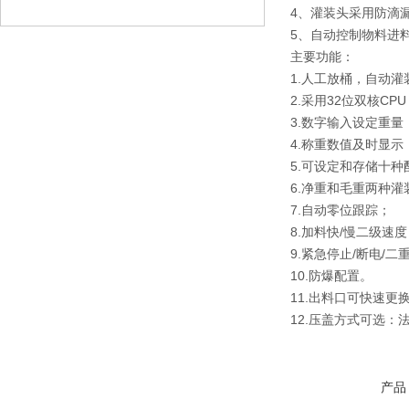
4、灌装头采用防滴
5、自动控制物料进
主要功能：
1.人工放桶，自动
2.采用32位双核CP
3.数字输入设定重量
4.称重数值及时显示
5.可设定和存储十种
6.净重和毛重两种灌
7.自动零位跟踪；
8.加料快/慢二级速
9.紧急停止/断电/二
10.防爆配置。
11.出料口可快速
12.压盖方式可选：
产品