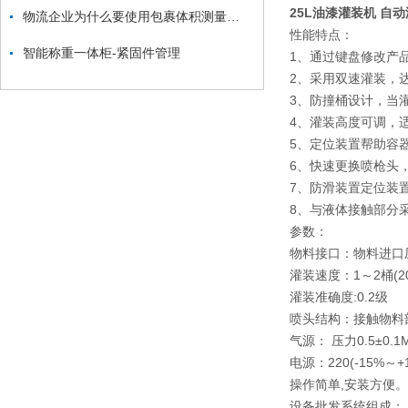
25L油漆灌装机 自
物流企业为什么要使用包裹体积测量秤？
性能特点：
智能称重一体柜-紧固件管理
1、通过键盘修改产
2、采用双速灌装，达
3、防撞桶设计，当
4、灌装高度可调，
5、定位装置帮助容
6、快速更换喷枪头
7、防滑装置定位装
8、与液体接触部分
参数：
物料接口：物料进口压
灌装速度：1～2桶(200
灌装准确度:0.2级
喷头结构：接触物料
气源： 压力0.5±0.
电源：220(-15%～+
操作简单,安装方便。
设备批发系统组成：