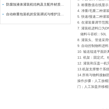
防腐蚀液体灌装机结构及主配件材质说明_上海凯士电子有限公司
3. 称重数值在线显示
4. 净重/毛重二种灌
自动称重包装机的安装调试与维护注意事项
5. 快速/慢速二种
6. 在灌装量调节
7. 灌装机进料口为DN
储料斗容积：50L
8. 灌装头、管道采
9. 自动控制物料进
10. 输送辊道平面距
11. 机架：固定式
12. 灌装和压盖一机
13.机架支撑整个系
14.所有与物料接触
操作步骤：人工放桶
门；人工加盖并移桶