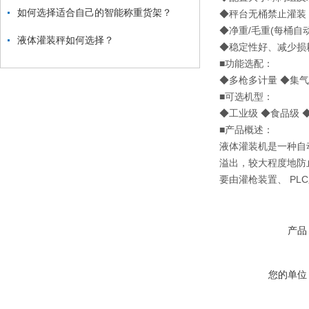
如何选择适合自己的智能称重货架？
◆秤台无桶禁止灌装
◆净重/毛重(每桶自
液体灌装秤如何选择？
◆稳定性好、减少损
■功能选配：
◆多枪多计量 ◆集气
■可选机型：
◆工业级 ◆食品级 
■产品概述：
液体灌装机是一种自
溢出，较大程度地防
要由灌枪装置、 P
产品
您的单位