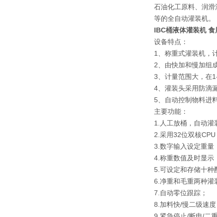
石油化工原料、润滑
等的全自动灌装机。
IBC桶液体灌装机 
设备特点：
1、称重式灌装机，
2、由快加和慢加组
3、计量范围大，在1
4、灌装头采用防滴
5、自动控制物料进
主要功能：
1.人工放桶，自动
2.采用32位双核CP
3.数字输入设定重量
4.称重数值及时显示
5.可设定和存储十种
6.净重和毛重两种灌
7.自动零位跟踪；
8.加料快/慢二级速
9.紧急停止/断电/二