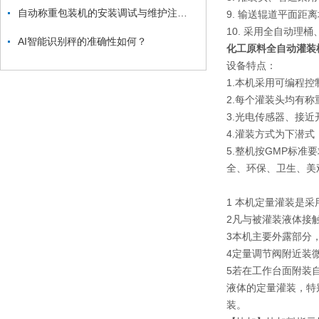
自动称重包装机的安装调试与维护注意事项
9. 输送辊道平面距离
10. 采用全自动理
AI智能识别秤的准确性如何？
化工原料全自动灌装
设备特点：
1.本机采用可编程
2.每个灌装头均有
3.光电传感器、接
4.灌装方式为下潜
5.整机按GMP标
全、环保、卫生、美
1 本机定量灌装是
2凡与被灌装液体接
3本机主要外露部分
4定量调节阀附近装
5若在工作台面附装
液体的定量灌装，特
装。