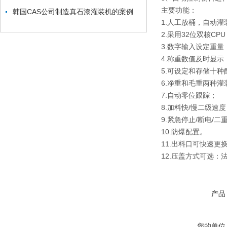
主要功能：
韩国CAS公司制造真石漆灌装机的案例
1.人工放桶，自动
2.采用32位双核CP
3.数字输入设定重量
4.称重数值及时显示
5.可设定和存储十种
6.净重和毛重两种灌
7.自动零位跟踪；
8.加料快/慢二级速
9.紧急停止/断电/二
10.防爆配置。
11.出料口可快速
12.压盖方式可选：
产品
您的单位