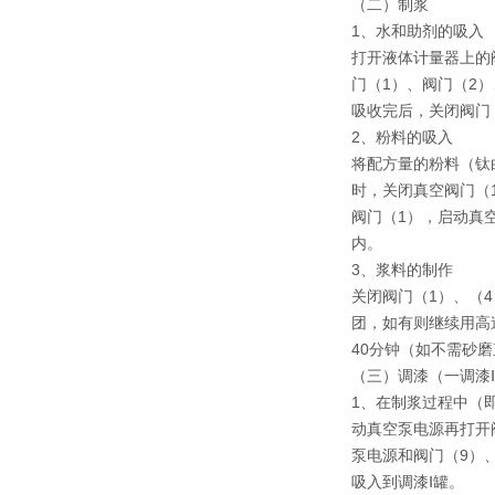
（二）制浆
1、水和助剂的吸入
打开液体计量器上的
门（1）、阀门（2
吸收完后，关闭阀门
2、粉料的吸入
将配方量的粉料（钛
时，关闭真空阀门（
阀门（1），启动真
内。
3、浆料的制作
关闭阀门（1）、（
团，如有则继续用高
40分钟（如不需砂
（三）调漆（一调漆
1、在制浆过程中（即
动真空泵电源再打开阀
泵电源和阀门（9）
吸入到调漆Ⅰ罐。