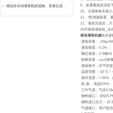
9、若遇紧急状况按
细说全自动灌装机的选购、安装以及操作注意事项
10、当灌装枪未插
11、*防滴漏装置，
12、灌装完成后，
20升液体灌装机_全
液体灌装机械
技术参
灌装容量： 10kg-60kg
灌装精度：0.2%；
额定速度：2-4桶/
称量装置：zui大称量
基础条件：水平的坚
温度范围：-10 ℃～+
相对湿度：< 95%
电 源： 电源220V，5
工作气源：气压0.5MP
物料接口： DN25 P
物料进口压力： (0.2
气源接口：用户提供