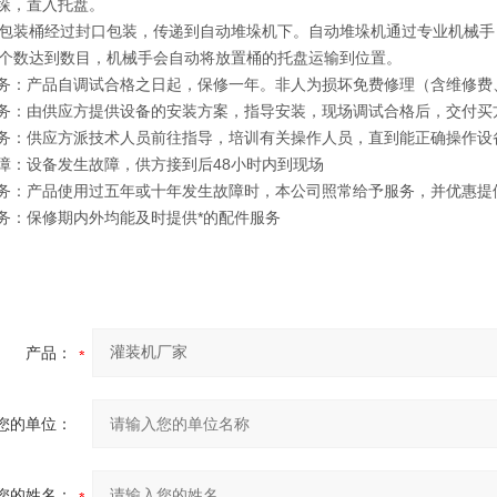
堆垛，置入托盘。
包装桶经过封口包装，传递到自动堆垛机下。自动堆垛机通过专业机械手
个数达到数目，机械手会自动将放置桶的托盘运输到位置。
服务：产品自调试合格之日起，保修一年。非人为损坏免费修理（含维修
服务：由供应方提供设备的安装方案，指导安装，现场调试合格后，交付买
服务：供应方派技术人员前往指导，培训有关操作人员，直到能正确操作设
保障：设备发生故障，供方接到后48小时内到现场
服务：产品使用过五年或十年发生故障时，本公司照常给予服务，并优惠提
服务：保修期内外均能及时提供*的配件服务
产品：
您的单位：
您的姓名：