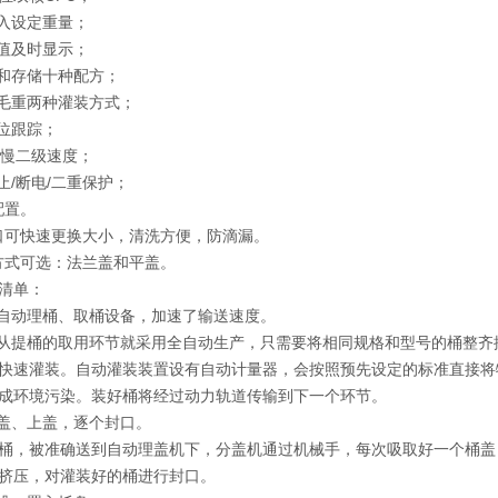
输入设定重量；
数值及时显示；
定和存储十种配方；
和毛重两种灌装方式；
零位跟踪；
快/慢二级速度；
止/断电/二重保护；
配置。
料口可快速更换大小，清洗方便，防滴漏。
盖方式可选：法兰盖和平盖。
清单：
全自动理桶、取桶设备，加速了输送速度。
备从提桶的取用环节就采用全自动生产，只需要将相同规格和型号的桶整齐
快速灌装。自动灌装装置设有自动计量器，会按照预先设定的标准直接将
成环境污染。装好桶将经过动力轨道传输到下一个环节。
理盖、上盖，逐个封口。
桶，被准确送到自动理盖机下，分盖机通过机械手，每次吸取好一个桶盖
挤压，对灌装好的桶进行封口。