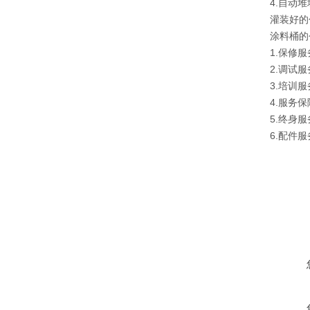
4.自动
灌装好的
涂料桶的
1.保修
2.调试
3.培训
4.服务
5.终身
6.配件