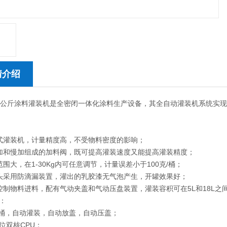
情介绍
0公斤涂料灌装机是全密闭一体化涂料生产设备，其全自动灌装机系统实
式灌装机，计量精度高，不受物料密度的影响；
加和慢加组成的加料阀，既可提高灌装速度又能提高灌装精度；
范围大，在1-30Kg内可任意调节，计量误差小于100克/桶；
头采用防滴漏装置，灌出的乳胶漆无气泡产生，开罐效果好；
控制物料进料，配有气动夹盖和气动压盘装置，灌装容积可在5L和18L之
：
放桶，自动灌装，自动放盖，自动压盖；
2位双核CPU；