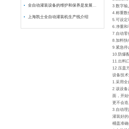
全自动灌装设备的维护和保养是发展的必然趋势
3.数字
4.称重
上海凯士全自动灌装机生产线介绍
5.可设
6.净重
7.自动
8.加料
9.紧急停
10.防爆
11.出
12.压
设备技术
1.采用
2.该设
面，开始
更不会造
3.自动
灌装好的
桶盖准确