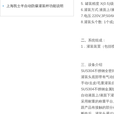
5. 罐装精度:X(0.5)级
上海凯士半自动防爆灌装秤功能说明
6.灌装方式:液面上/
7.电压:220V,3P,50/
8.灌装头个数: 1个或
二、
系统组成：
1．灌装装置（包括
三、设备介绍
SUS304不锈钢全
灌装头底部带有气动
手动/去皮/毛重灌装
SUS304不锈钢金
自动液面上/液面下
采用耐重的称重平台
跟产品有接触的部分都
断电后，灌装头通过