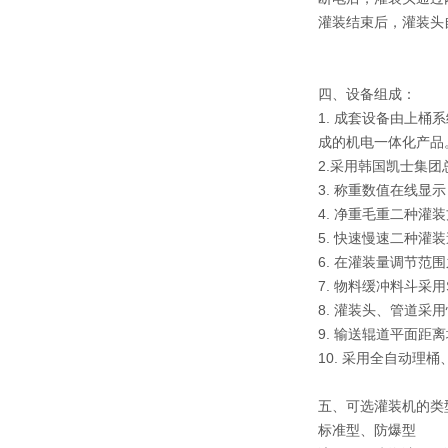
灌装结束后，灌装头
四、设备组成：
1. 成套设备由上
成的机电一体化产品
2.采用韩国凯士集
3. 称重数值在线显示
4. 净重毛重二种灌
5. 快速慢速二种
6. 在灌装量调节
7. 物料缓冲料斗采用
8. 灌装头、管道采
9. 输送辊道平面距离
10. 采用全自动理
五、可选灌装机的类
标准型、防爆型