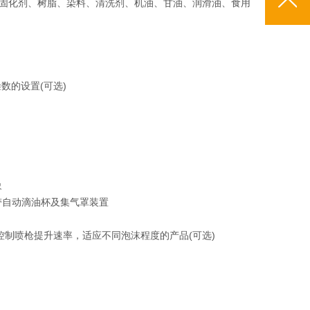
固化剂、树脂、染料、清洗剂、机油、甘油、润滑油、食用
数的设置(可选)
象
带自动滴油杯及集气罩装置
控制喷枪提升速率，适应不同泡沫程度的产品(可选)