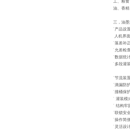
工、粮食
油、香精
三，油墨
˙产品设
人机界面
˙落差补
˙允差检
˙数据统
˙多段灌
˙节流装
˙滴漏防
˙撞桶保
˙ 灌装
˙ 结构
˙联锁安
˙操作简
˙灵活设