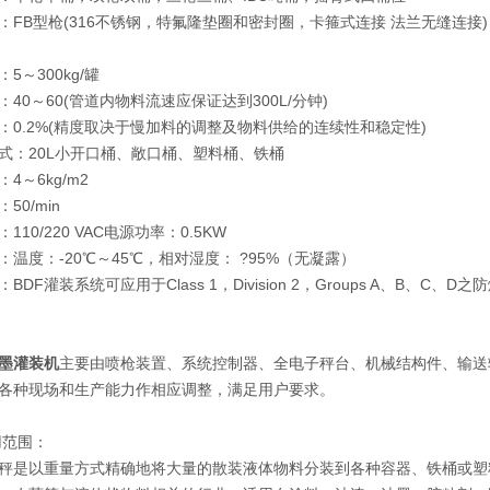
：FB型枪(316不锈钢，特氟隆垫圈和密封圈，卡箍式连接 法兰无缝连接)
5～300kg/罐
40～60(管道内物料流速应保证达到300L/分钟)
：0.2%(精度取决于慢加料的调整及物料供给的连续性和稳定性)
式：20L小开口桶、敞口桶、塑料桶、铁桶
4～6kg/m2
50/min
110/220 VAC电源功率：0.5KW
：温度：-20℃～45℃，相对湿度： ?95%（无凝露）
BDF灌装系统可应用于Class 1，Division 2，Groups A、B、C、D之
墨灌装机
主要由喷枪装置、系统控制器、全电子秤台、机械结构件、输送
各种现场和生产能力作相应调整，满足用户要求。
用范围：
秤是以重量方式精确地将大量的散装液体物料分装到各种容器、铁桶或塑料桶