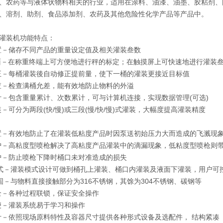
、农药等与液体状物料相关的行业，适用在涂料、油漆、油墨、胶粘剂、
、溶剂、助剂、食品添加剂、农药及其他危险性化学产品等产品中。
灌装机功能特点：
置－储存不同产品的重量设定值及相关灌装叁数
－在称重终端上可方便地进行秤的标定；在触摸屏上可快速地进行灌装叁
正－每桶灌装後自动修正提前量，使下一桶的灌装更接近目标值
查－检查满桶允差，能有效地防止物料的外溢
计－包含重量累计、次数累计，可与计算机连接，实现数据管理(可选)
装－可分为两段(快/慢)或三段(慢/快/慢)式灌装，大幅度提高灌装精度
置－有效地防止了在灌装低粘度产品时因泵送初始压力大而造成的飞溅现
护－高粘度型喷枪解决了高粘度产品灌装中的滴漏现象，低粘度型喷枪则
护－防止喷枪下降时桶口未对准造成的损失
模式－灌装模式设计可做到桶孔上灌装、桶口内灌装及液面下灌装，用户可
牢固－与物料直接接触部分为316不锈钢，其馀为304不锈钢、碳钢等
全－各种过程联锁，保证安全操作
便－灌装系统易于学习和操作
计－依照现场原料特性及容器尺寸提供各种形式设备及选配件， 结构紧凑