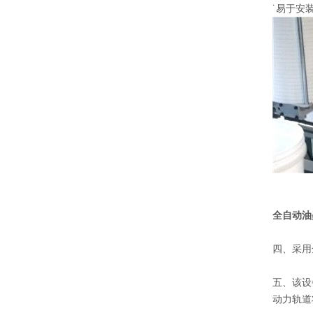
˙易于安
全自动油
四、采用
五、该设
动力轨道