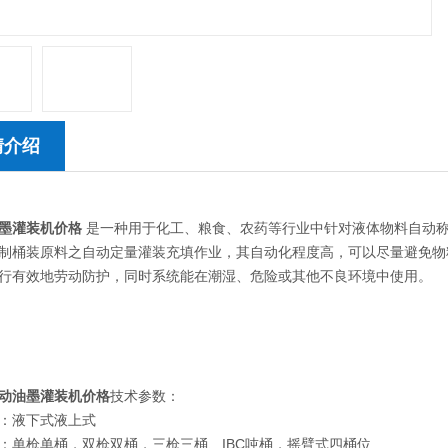
情介绍
墨灌装机价格
是一种用于化工、粮食、农药等行业中针对液体物料自动
制桶装原料之自动定量灌装充填作业，其自动化程度高，可以尽量避免物料
行有效地劳动防护，同时系统能在潮湿、危险或其他不良环境中使用。
动油墨灌装机价格
技术参数：
：液下式液上式
：单枪单桶，双枪双桶，三枪三桶、IBC吨桶，摇臂式四桶位