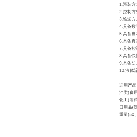
1.灌装
2.控制
3.输送
4.具备
5.具备
6.具备
7.具备
8.具备
9.具备
10.液
适用产品
油类(食
化工(酒
日用品(
重量(50、