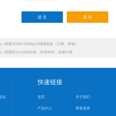
条：
称重式200-1000kg大桶灌装机（乙醇、树脂）
条：
韩国凯士ci-605仪表，外形时尚，性能可靠
快速链接
装设
首页
关于我们
产品中心
荣誉资质