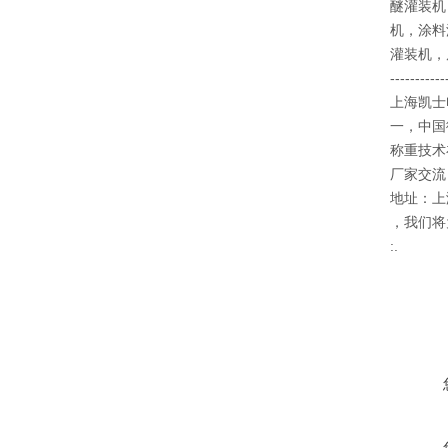
醚灌装机
机，涂料
灌装机，
-----------
上海凯士
一，中国
称重技术
厂家交流：
地址：上
，我们将
:.