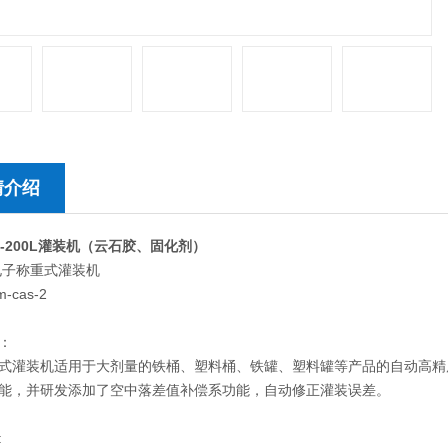
情介绍
8-200L灌装机（云石胶、固化剂）
子称重式灌装机
-cas-2
：
式灌装机适用于大剂量的铁桶、塑料桶、铁罐、塑料罐等产品的自动高精
能，并研发添加了空中落差值补偿系功能，自动修正灌装误差。
: