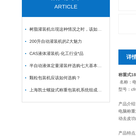
ARTICLE
树脂灌装机出现这种情况之时，该如何去做？
200升自动灌装机的Z大魅力
CAS液体灌装机-化工行业*品
详
半自动液体定量灌装秤选购七大基本原则-上海凯士公司
称重式1
颗粒包装机应该如何选购？
名称：电
型号：cfm
上海凯士螺旋式称重包装机系统组成及工作原理
产品介绍
电脑称重
动去皮功
产品特点