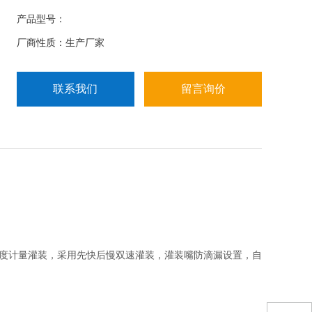
种、各类、有粘、无粘、有腐蚀性和无腐蚀性液体的
产品型号：
中大桶灌装。
厂商性质：生产厂家
联系我们
留言询价
度计量灌装，采用先快后慢双速灌装，灌装嘴防滴漏设置，自