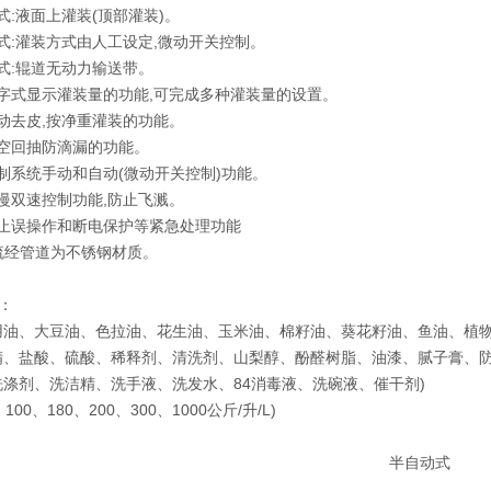
方式:液面上灌装(顶部灌装)。
方式:灌装方式由人工设定,微动开关控制。
方式:辊道无动力输送带。
数字式显示灌装量的功能,可完成多种灌装量的设置。
自动去皮,按净重灌装的功能。
真空回抽防滴漏的功能。
控制系统手动和自动(微动开关控制)功能。
快慢双速控制功能,防止飞溅。
防止误操作和断电保护等紧急处理功能
体流经管道为不锈钢材质。
：
用油、大豆油、色拉油、花生油、玉米油、棉籽油、葵花籽油、鱼油、植
精、盐酸、硫酸、稀释剂、清洗剂、山梨醇、酚醛树脂、油漆、腻子膏、防
洗涤剂、洗洁精、洗手液、洗发水、84消毒液、洗碗液、催干剂)
100、180、200、300、1000公斤/升/L)
半自动式