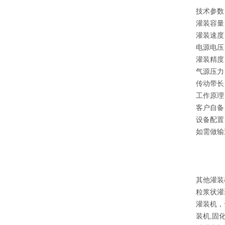
技术参数
灌装容量：
灌装速度：
电源电压：
灌装精度：
气源压力：
传动带长
工作原理
客户自备
设备配置
如需做输
其他灌装
粒浆状灌
灌装机，
装机,固