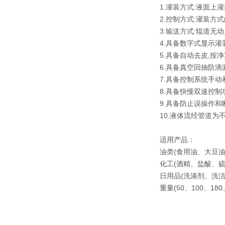
1.灌装方式:液面上灌
2.控制方式:灌装方
3.输送方式:辊道无
4.具备数字式显示
5.具备自动去皮,按
6.具备真空回抽防滴
7.具备控制系统手动
8.具备快慢双速控制
9.具备防止误操作
10.液体流经管道为
适用产品：
油类(食用油、大豆
化工(酒精、盐酸、
日用品(洗涤剂、洗
重量(50、100、180