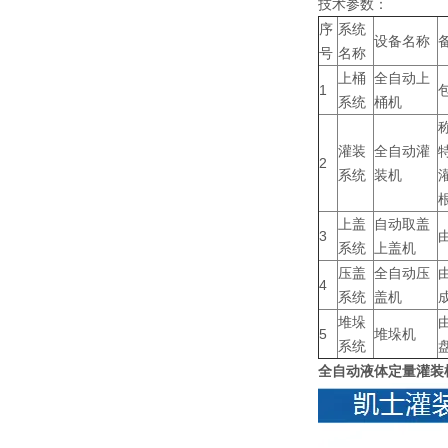
技术参数：
序
系统
设备名称
号
名称
上桶
全自动上
1
系统
桶机
灌装
全自动灌
2
系统
装机
上盖
自动取盖
3
系统
上盖机
压盖
全自动压
4
系统
盖机
堆垛
5
堆垛机
系统
盘
全自动液体定量灌装