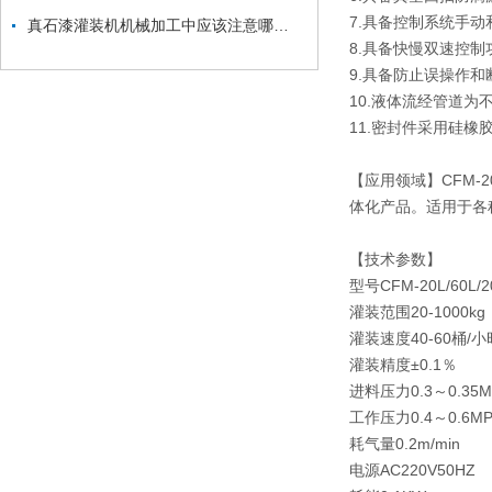
7.具备控制系统手
真石漆灌装机机械加工中应该注意哪些问题
8.具备快慢双速控
9.具备防止误操作
10.液体流经管道为
11.密封件采用硅
【应用领域】CFM
体化产品。适用于各
【技术参数】
型号CFM-20L/60L/2
灌装范围20-1000kg
灌装速度40-60桶/
灌装精度±0.1％
进料压力0.3～0.35
工作压力0.4～0.6M
耗气量0.2m/min
电源AC220V50HZ