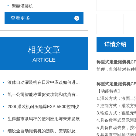
聚醚灌装机
查看更多
详情介绍
相关文章
ARTICLE
称重式定量灌装机CF
简便，能够针对各种
液体自动灌装机在日常中应该如何进行保养？
称重式定量灌装机CF
【功能特点】
凯士公司智能称重货架功能和优势有哪些
1.灌装方式：液面
2.控制方式：灌装
200L灌装机耐压隔爆EXP-5500控制仪表功能设定
3.输送方式：辊道
生鲜超市条码秤的便利应用与未来发展
4.具备数字式显示
5.具备自动去皮，
细说全自动灌装机的选购、安装以及操作注意事项
6.具备真空回抽防