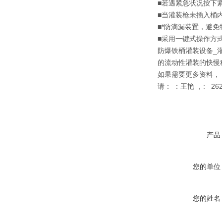
■若遇紧急状况按下
■当灌装枪未插入桶
■*防滴漏装置，避
■采用一键式操作方
防爆铁桶灌装设备_
的流动性灌装的快慢
如果需要更多资料，
请： ：王艳 ，: 262
产品
您的单位
您的姓名