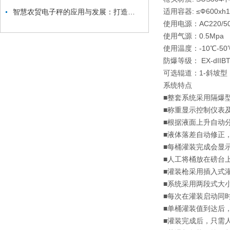
适用容器: ≤Ф600xh
智慧农贸电子秤的应用与发展：打造智能化农贸市场新生态
使用电源：AC220/50
使用气源：0.5Mpa
使用温度：-10℃-50
防爆等级： EX-dIIBT
可选辊道：1-斜坡型
系统特点
■整套系统采用隔爆型
■称重显示控制仪表
■根据液面上升自动
■液体落差自动修正
■每桶灌装完成会显
■人工将桶放在磅台
■灌装枪采用插入式
■系统采用两段式大
■每次在灌装启动同
■单桶灌装值到达后
■灌装完成后，只需