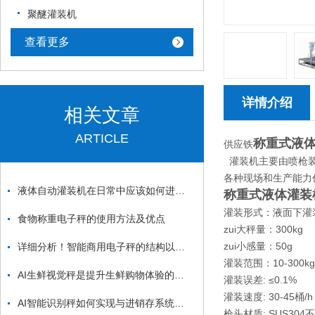
聚醚灌装机
查看更多
详情介绍
相关文章
ARTICLE
称重式液
供应铁
灌装机主要由喷枪装
各种现场和生产能力
液体自动灌装机在日常中应该如何进行保养？
称重式液体灌装
灌装形式：液面下灌
食物称重电子秤的使用方法及优点
zui大秤量：300kg
zui小感量：50g
详细分析！智能商用电子秤的结构以及特点
灌装范围：10-300kg
AI生鲜视觉秤是提升生鲜购物体验的智能利器
灌装误差: ≤0.1%
灌装速度: 30-45
AI智能识别秤如何实现与进销存系统、溯源系统的对接
枪头材质: SUS304不