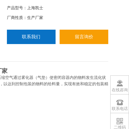
送给料的作用。密闭采用气动橡胶阀门，通过控制阀
产品型号：上海凯士
门的通流面积，以达到控制包装的物料的给料量，实
厂商性质：生产厂家
现有效和稳定的包装精度和速度。
联系我们
留言询价
厂家
压缩空气通过雾化器（气垫）使密闭容器内的物料发生流化状
，以达到控制包装的物料的给料量，实现有效和稳定的包装精
在线咨询
联系电话
二维码