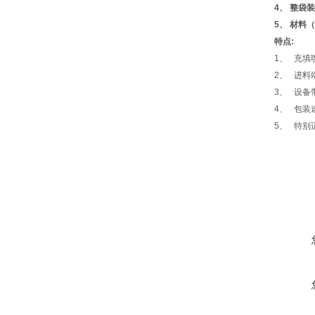
4、
整袋装
5、
材料（
特点:
1、
充填
2、
进料
3、
设备
4、
包装
5、
特别