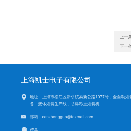
上一
下一
上海凯士电子有限公司
地址：上海市松江区新桥镇卖新公路1077号，全自动灌
备，液体灌装生产线，防爆称重灌装机
邮箱：caszhongguo@foxmail.com
传真：