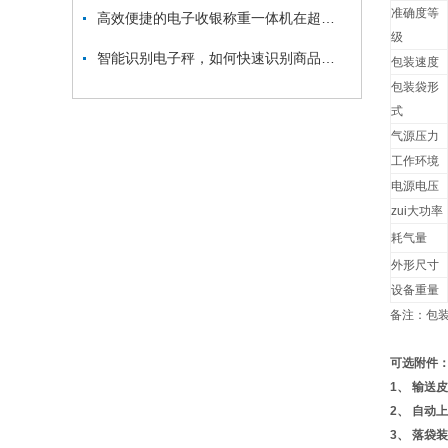
准确度等
高效便捷的电子收银称重一体机在超市行业的应用
级
智能识别电子秤，如何快速识别商品并计算出价格？
包装速度
包装袋形
式
气源压力
工作环境
电源电压
zui大功率
耗气量
外形尺寸
设备重量
备注：包
可选附件
1、
输送皮
2、
自动上
3、
落袋装