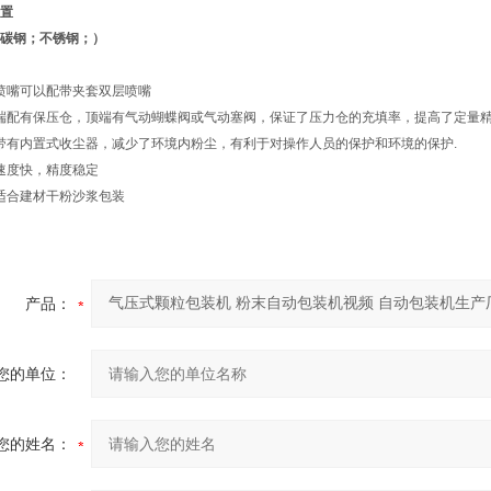
置
碳钢；不锈钢；）
喷嘴可以配带夹套双层喷嘴
端配有保压仓，顶端有气动蝴蝶阀或气动塞阀，保证了压力仓的充填率，提高了定量
带有内置式收尘器，减少了环境内粉尘，有利于对操作人员的保护和环境的保护
.
速度快，精度稳定
适合建材干粉沙浆包装
产品：
您的单位：
您的姓名：