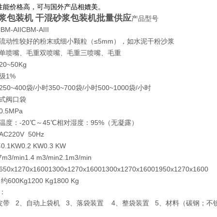
性能价格高，可与国外产品相媲美。
浆包装机 干混砂浆包装机批量供应
产品型号
BM-AIICBM-AIII
流动性较好的粉末或细小颗粒（≤5mm），如水泥干粉沙浆
单喷嘴、毛重双喷嘴、毛重三喷嘴、毛重
0~50Kg
级1%
50~400袋/小时350~700袋/小时500~1000袋/小时
式阀口袋
.5MPa
温度：-20℃～45℃相对湿度：95%（无凝露）
C220V 50Hz
0.1KW0.2 KW0.3 KW
3/min1.4 m3/min2.1m3/min
x1270x16001300x1270x16001300x1270x16001950x1270x1600
600Kg1200 Kg1800 Kg
：
皮带 2、自动上袋机 3、落袋装置 4、整袋装置 5、材料（碳钢；不