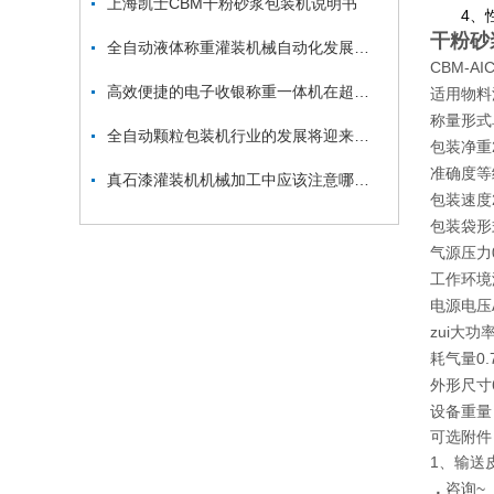
上海凯士CBM干粉砂浆包装机说明书
4
、
干粉砂
全自动液体称重灌装机械自动化发展之路渐趋成熟
CBM-AIC
高效便捷的电子收银称重一体机在超市行业的应用
适用物料
称量形式
全自动颗粒包装机行业的发展将迎来高峰
包装净重2
准确度等
真石漆灌装机机械加工中应该注意哪些问题
包装速度2
包装袋形
气源压力0
工作环境
电源电压A
zui大功率
耗气量0.7m
外形尺寸650
设备重量 约
可选附件
1、输送
，
咨询~