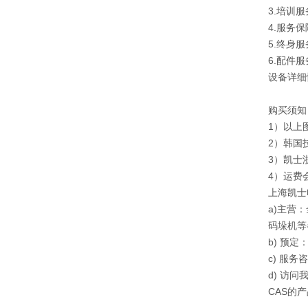
3.培训
4.服务
5.终身
6.配件
设备详细
购买须知
1）以上
2）韩国
3）凯士
4）运费
上海凯士
a)主营
码垛机等
b) 预定：
c) 服务
d) 访问我
CAS的