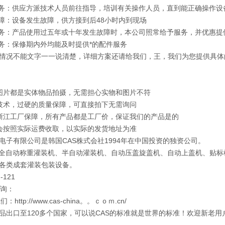
服务：供应方派技术人员前往指导，培训有关操作人员，直到能正确操作设
保障：设备发生故障，供方接到后48小时内到现场
服务：产品使用过五年或十年发生故障时，本公司照常给予服务，并优惠提
服务：保修期内外均能及时提供*的配件服务
情况不能文字一一说清楚，详细方案还请给我们，王，我们为您提供具体
图片都是实体物品拍摄，无需担心实物和图片不符
技术，过硬的质量保障，可直接拍下无需询问
浙江工厂保障，所有产品都是工厂价，保证我们的产品是的
会按照实际运费收取，以实际的发货地址为准
电子有限公司是韩国CAS株式会社1994年在中国投资的独资公司。
：全自动称重灌装机、半自动灌装机、自动压盖旋盖机、自动上盖机、贴
各类成套灌装包装设备。
-121
咨询：
们：http://www.cas-china。。ｃｏｍ.cn/
产品出口至120多个国家，可以说CAS的标准就是世界的标准！欢迎新老用