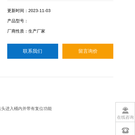
滴漏到铁桶和输送线;
手动/去皮/毛重灌装. 自动快加和慢加灌装;
更新时间：2023-11-03
SUS304不锈钢金属软管转接头, 方便操作和维修.
产品型号：
厂商性质：生产厂家
联系我们
留言询价
灌装头进入桶内并带有复位功能
在线咨询