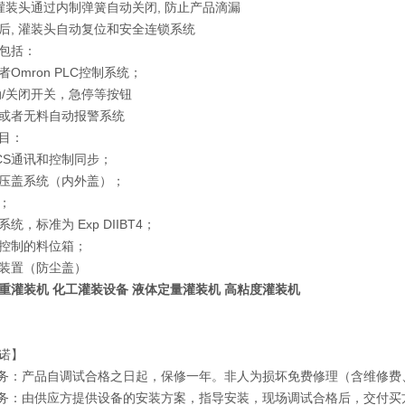
 灌装头通过内制弹簧自动关闭, 防止产品滴漏
后, 灌装头自动复位和安全连锁系统
包括：
Omron PLC控制系统；
动/关闭开关，急停等按钮
或者无料自动报警系统
目：
DCS通讯和控制同步；
压盖系统（内外盖）；
；
统，标准为 Exp DIIBT4；
控制的料位箱；
装置（防尘盖）
重灌装机 化工灌装设备 液体定量灌装机 高粘度灌装机
诺】
服务：产品自调试合格之日起，保修一年。非人为损坏免费修理（含维修
服务：由供应方提供设备的安装方案，指导安装，现场调试合格后，交付买