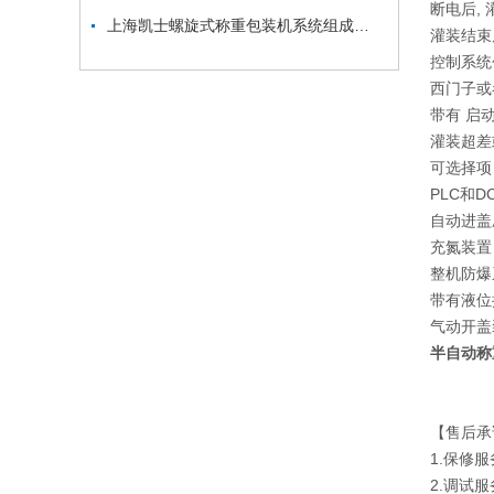
断电后,
上海凯士螺旋式称重包装机系统组成及工作原理
灌装结束
控制系统
西门子或者
带有 启
灌装超差
可选择项
PLC和
自动进盖
充氮装置
整机防爆系
带有液位
气动开盖
半自动称
【售后承
1.保修
2.调试