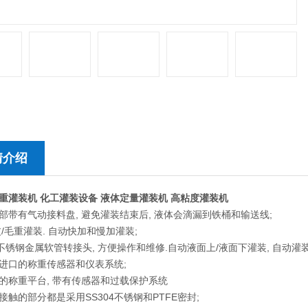
情介绍
重灌装机 化工灌装设备 液体定量灌装机 高粘度灌装机
部带有气动接料盘, 避免灌装结束后, 液体会滴漏到铁桶和输送线;
皮/毛重灌装. 自动快加和慢加灌装;
04不锈钢金属软管转接头, 方便操作和维修.自动液面上/液面下灌装, 自动
S进口的称重传感器和仪表系统;
的称重平台, 带有传感器和过载保护系统
接触的部分都是采用SS304不锈钢和PTFE密封;