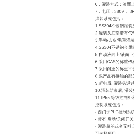
6．灌装方式：液面上
7．电压：380V， 3
灌装系统包括：
1.SS304不锈钢灌
2.灌装头底部带有气
3.手动/去皮/毛重灌
4.SS304不锈钢金
5.自动液面上/液面
6.采用CAS的称重
7.采用耐重的称重平
8.跟产品有接触的部
9.断电后, 灌装头
10.灌装结束后, 
11.IP55 等级控
控制系统包括：
- 西门子PLC控制系
- 带有 启动/关闭
- 灌装超差或者无料
可选择项目：