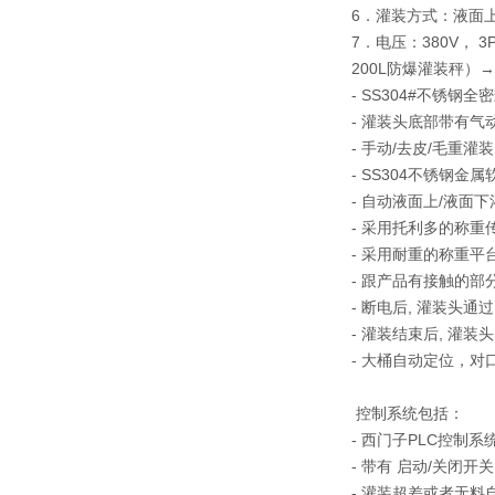
6．灌装方式：液面上
7．电压：380V， 3
200L防爆灌装秤）
- SS304#不锈钢
- 灌装头底部带有气
- 手动/去皮/毛重灌
- SS304不锈钢金
- 自动液面上/液面
- 采用托利多的称重
- 采用耐重的称重平
- 跟产品有接触的部
- 断电后, 灌装头
- 灌装结束后, 灌
- 大桶自动定位，对
控制系统包括：
- 西门子PLC控制系
- 带有 启动/关闭
- 灌装超差或者无料