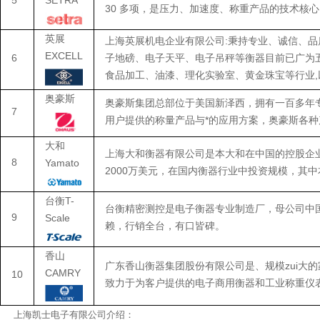
5
SETRA
30 多项，是压力、加速度、称重产品的技术核心
英展
上海英展机电企业有限公司:秉持专业、诚信、品
EXCELL
6
子地磅、电子天平、电子吊秤等衡器目前已广为
食品加工、油漆、理化实验室、黄金珠宝等行业
奥豪斯
奥豪斯集团总部位于美国新泽西，拥有一百多年
7
用户提供的称量产品与*的应用方案，奥豪斯各
大和
上海大和衡器有限公司是本大和在中国的控股企业，成
8
Yamato
2000万美元，在国内衡器行业中投资规模，其中
台衡T-
台衡精密测控是电子衡器专业制造厂，母公司中国
9
Scale
赖，行销全台，有口皆碑。
香山
广东香山衡器集团股份有限公司是、规模zui大
CAMRY
10
致力于为客户提供的电子商用衡器和工业称重仪
上海凯士电子有限公司介绍：